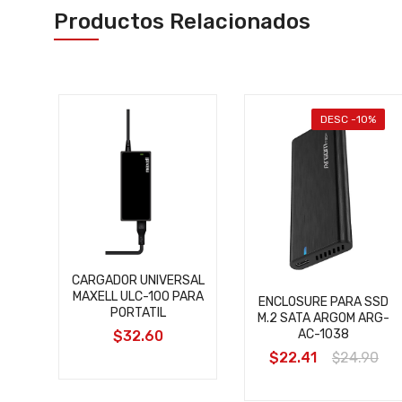
Productos Relacionados
%
DESC -10%
CARGADOR UNIVERSAL
MAXELL ULC-100 PARA
"
ENCLOSURE PARA SSD
PORTATIL
T
M.2 SATA ARGOM ARG-
AC-1038
$32.60
0
$22.41
$24.90