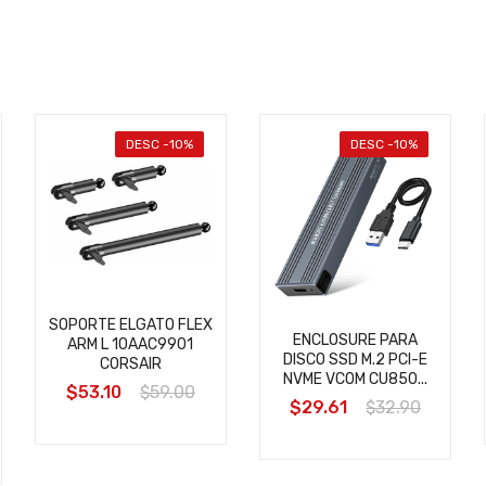
DESC -10%
DESC -10%
SOPORTE ELGATO FLEX
ENCLOSURE PARA
ARM L 10AAC9901
DISCO SSD M.2 PCI-E
CORSAIR
NVME VCOM CU850...
$53.10
$59.00
$29.61
$32.90