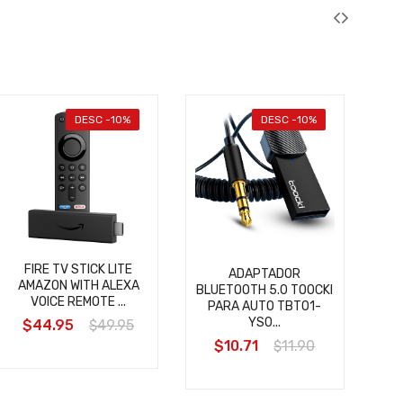
DESC -10%
DESC -10%
I
AP
FIRE TV STICK LITE
ADAPTADOR
AMAZON WITH ALEXA
BLUETOOTH 5.0 TOOCKI
VOICE REMOTE ...
PARA AUTO TBT01-
YS0...
$44.95
$49.95
$10.71
$11.90