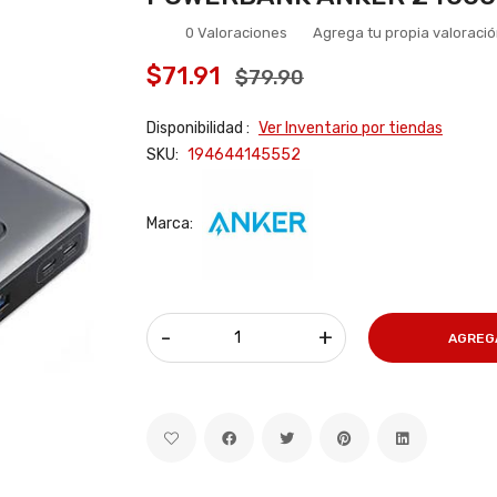
0 Valoraciones
Agrega tu propia valoraci
$71.91
$79.90
Disponibilidad :
Ver Inventario por tiendas
SKU:
194644145552
Marca:
-
+
AGREG