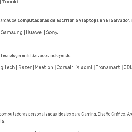
Toocki
|
marcas de
computadoras de escritorio y laptops en El Salvado
r,
Samsung
Huawei
Sony.
|
|
|
tecnología en El Salvador, incluyendo:
ogitech
Razer
Meetion
Corsair
Xiaomi
Tronsmart
JB
|
|
|
|
|
|
putadoras personalizadas ideales para Gaming, Diseño Gráfico, Arqu
ia.