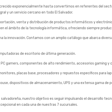
os crecido exponencialmente hasta convertirnos en referentes del se
gral y un servicio cercano en todo El Salvador.
rtación, venta y distribución de productos informáticos y electróni
en el ámbito de la tecnología informática, ofreciendo siempre product
na la innovación. Contamos con un amplio catálogo que abarca diversas
omputadoras de escritorio de última generación.
 PC gamers, componentes de alto rendimiento, accesorios gaming y c
onitores, placas base, procesadores y repuestos específicos para lap
ouse, dispositivos de almacenamiento, UPS y una extensa gama de per
vadoreña, nuestro objetivo es seguir impulsando el desarrollo tecnol
excepcional en cada una de nuestras 7 sucursales.