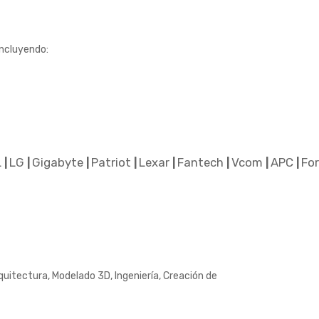
 incluyendo:
L
LG
Gigabyte
Patriot
Lexar
Fantech
Vcom
APC
For
|
|
|
|
|
|
|
|
itectura, Modelado 3D, Ingeniería, Creación de