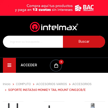
Buscar
0
ACCEDER
Inicio
COMPUTO
ACCESORIOS VARIOS
ACCESORIOS
SOPORTE INSTA360 MONKEY TAIL MOUNT CING2CB/E