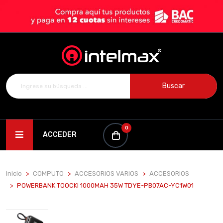
Buscar
0
ACCEDER
Inicio
COMPUTO
ACCESORIOS VARIOS
ACCESORIOS
POWERBANK TOOCKI 1000MAH 35W TDYE-PB07AC-YC1W01