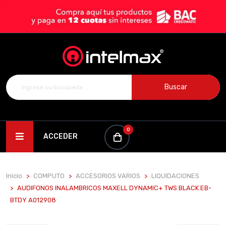
Buscar
0
ACCEDER
Inicio
COMPUTO
ACCESORIOS VARIOS
LIQUIDACIONES
AUDIFONOS INALAMBRICOS MAXELL DYNAMIC+ TWS BLACK EB-
BTDY A012908