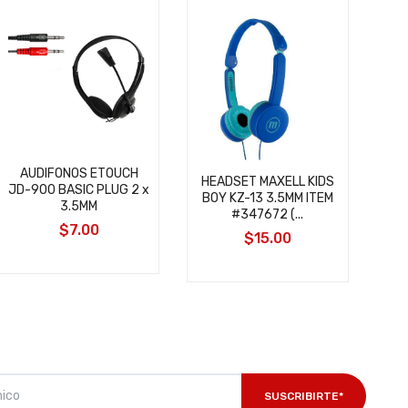
D
AUDIFONOS ETOUCH
HEADSET MAXELL KIDS
JD-900 BASIC PLUG 2 x
BOY KZ-13 3.5MM ITEM
3.5MM
#347672 (...
$7.00
$15.00
SUSCRIBIRTE*