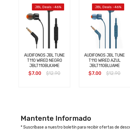
%
JBL Deals -46%
JBL Deals -46%
AUDIFONOS JBL TUNE
AUDIFONOS JBL TUNE
ID+
T110 WIRED NEGRO
T110 WIRED AZUL
ELL
JBLT110BLKAME
JBLT110BLUAME
$7.00
$12.90
$7.00
$12.90
0
Mantente Informado
* Suscríbase a nuestro boletín para recibir ofertas de des