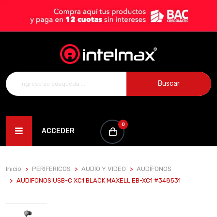
Buscar
0
ACCEDER
Inicio
PERIFERICOS
AUDIO Y VIDEO
AUDÍFONOS
AUDIFONOS USB-C XC1 BLACK MAXELL EB-XC1 #348531