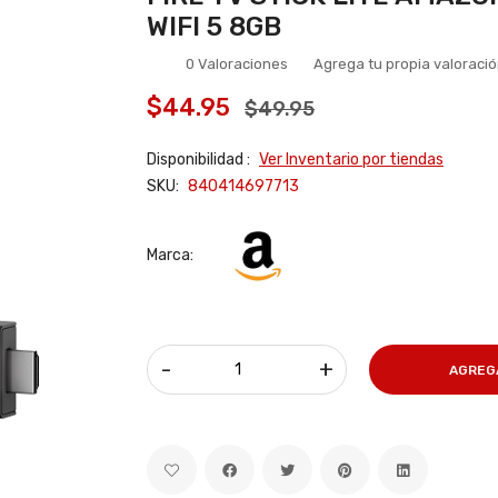
WIFI 5 8GB
0 Valoraciones
Agrega tu propia valoraci
$44.95
$49.95
Disponibilidad :
Ver Inventario por tiendas
SKU:
840414697713
Marca:
-
+
AGREG