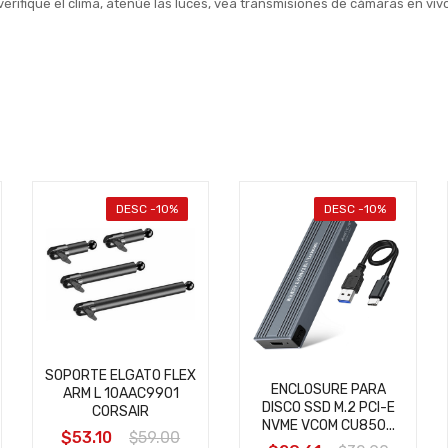
 verifique el clima, atenúe las luces, vea transmisiones de cámaras en vi
DESC -10%
DESC -10%
SOPORTE ELGATO FLEX
ENCLOSURE PARA
ARM L 10AAC9901
DISCO SSD M.2 PCI-E
CORSAIR
NVME VCOM CU850...
$53.10
$59.00