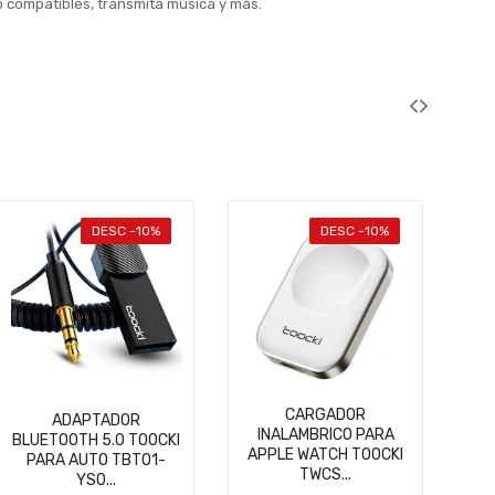
vo compatibles, transmita música y más.
DESC -10%
DESC -10%
CA
CARGADOR
ADAPTADOR
INALAMBRICO PARA
BLUETOOTH 5.0 TOOCKI
APPLE WATCH TOOCKI
PARA AUTO TBT01-
TWCS...
YS0...