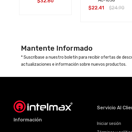
AC-1038
$32.60
0
$22.41
$24.90
Mantente Informado
* Suscríbase a nuestro boletín para recibir ofertas de des
actualizaciones e información sobre nuevos productos.
Servicio Al Cli
Información
Iniciar sesión