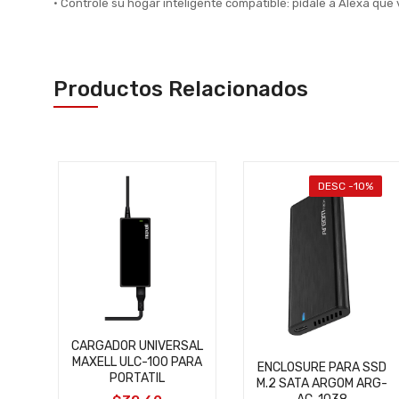
• Controle su hogar inteligente compatible: pídale a Alexa que
Productos Relacionados
%
DESC -10%
CARGADOR UNIVERSAL
MAXELL ULC-100 PARA
"
ENCLOSURE PARA SSD
PORTATIL
T
M.2 SATA ARGOM ARG-