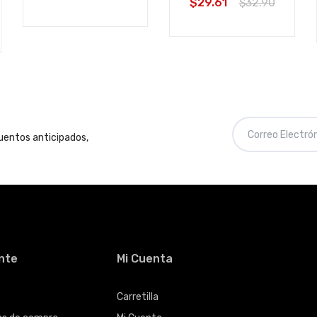
$29.61
$32.90
cuentos anticipados,
ente
Mi Cuenta
Carretilla