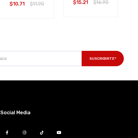
$15.21
$16.90
$10.71
$11.90
SUSCRIBIRTE*
Social Media