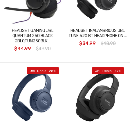
HEADSET GAMING JBL
HEADSET INALAMBRICOS JBL
QUANTUM 250 BLACK
TUNE 520 BT HEADPHONE ON ...
JBLQTUM250BLK...
$34.99
$48.90
$44.99
$49.90
JBL Deals -28%
JBL Deals -47%