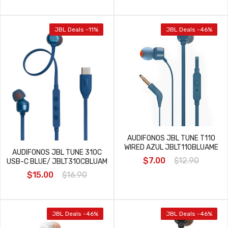
JBL Deals -11%
JBL Deals -46%
AUDIFONOS JBL TUNE T110
WIRED AZUL JBLT110BLUAME
AUDIFONOS JBL TUNE 310C
$7.00
$12.90
USB-C BLUE/ JBLT310CBLUAM
$15.00
$16.90
JBL Deals -46%
JBL Deals -46%