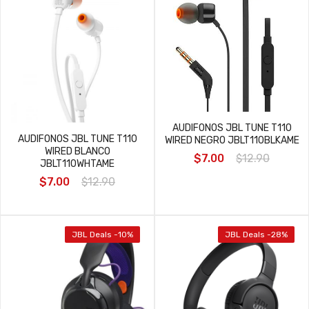
AUDIFONOS JBL TUNE T110
AUDIFONOS JBL TUNE T110
WIRED NEGRO JBLT110BLKAME
WIRED BLANCO
$7.00
$12.90
JBLT110WHTAME
$7.00
$12.90
JBL Deals -10%
JBL Deals -28%